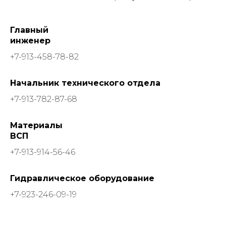
Главный
инженер
+7-913-458-78-82‬
Начальник технического отдела
‪+7-913-782-87-68‬
Материалы
ВСП
‪+7-913-914-56-46‬
Гидравлическое оборудование
‪+7-923-246-09-19